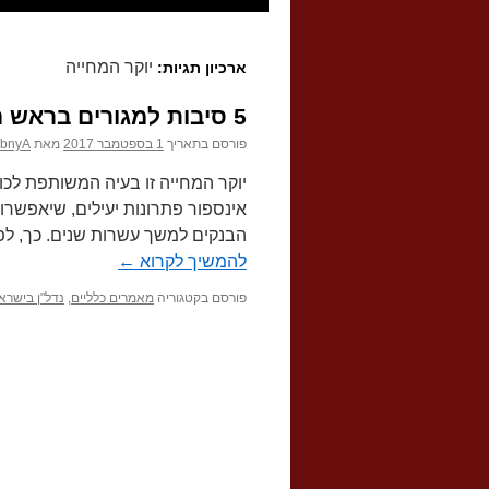
יוקר המחייה
ארכיון תגיות:
5 סיבות למגורים בראש העין המתחדשת
פורסם בתאריך
1 בספטמבר 2017
מאת
kibnyA
יוקר המחייה זו בעיה המשותפת לכול
אינספור פתרונות יעילים, שיאפשרו
הבנקים למשך עשרות שנים. כך, לפניכם 5 סיבות חשובות לשקול לעשות מעבר ולה
להמשיך לקרוא
←
פורסם בקטגוריה
מאמרים כלליים
,
נדל"ן בישרא