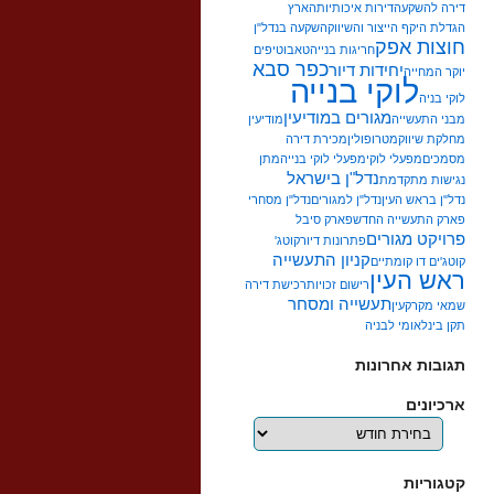
דירה להשקעה
דירות איכותיות
הארץ
הגדלת היקף הייצור והשיווק
השקעה בנדל"ן
חוצות אפק
חריגות בנייה
טאבו
טיפים
כפר סבא
יחידות דיור
יוקר המחייה
לוקי בנייה
לוקי בניה
מגורים במודיעין
מבני התעשייה
מודיעין
מחלקת שיווק
מטרופולין
מכירת דירה
מסמכים
מפעלי לוקי
מפעלי לוקי בנייה
מתן
נדל"ן בישראל
נגישות מתקדמת
נדל"ן בראש העין
נדל"ן למגורים
נדל"ן מסחרי
פארק התעשייה החדש
פארק סיבל
פרויקט מגורים
פתרונות דיור
קוטג'
קניון התעשייה
קוטג'ים דו קומתיים
ראש העין
רישום זכויות
רכישת דירה
תעשייה ומסחר
שמאי מקרקעין
תקן בינלאומי לבניה
תגובות אחרונות
ארכיונים
ארכיונים
קטגוריות