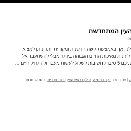
li
נו, אך באמצעות גישה חדשנית ומקורית יותר ניתן למצוא
 ליהנות מאיכות החיים הגבוהה ביותר מבלי להשתעבד אל
תחיל חיים …
על
ל
|
עם התגים
יוקר המחייה
,
נדל"ן בראש העין
,
פתרונות דיור
|
סגור לתגובות
5
סיבות
למגורים
בראש
העין
המתחדשת