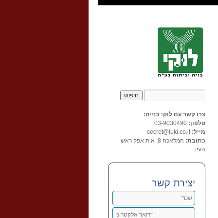
צרו קשר עם לוקי בנייה:
טלפון:
03-9030490
מייל:
secret@luki.co.il
כתובת:
המלאכה 8, א.ת אפק ראש
העין.
יצירת קשר