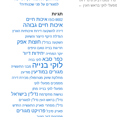
מתוך 'הארץ' 1996: 7000 מ"ר נמכרו ב-8.5 מ' דולר
למגורים על פני שכנותיה?
מפעלי לוקי בראש העין
←
תגיות
איכות חיים
ISO-9002
איכות חיים גבוהה
דירה להשקעה
דירות איכותיות
הארץ
הגדלת היקף הייצור והשיווק
חוצות אפק
השקעה בנדל"ן
חריגות בנייה
טאבו
טיפים
יחידות דיור
יוקר המחייה
כפר סבא
לוקי בניה
לוקי בנייה
מבני התעשייה
מגורים במודיעין
מודיעין
מחלקת שיווק
מטרופולין
מכירת דירה
מסמכים
מפעלי לוקי
מפעלי לוקי בנייה
מתן
נדל"ן בישראל
נגישות מתקדמת
נדל"ן בראש העין
נדל"ן למגורים
נדל"ן מסחרי
פארק התעשייה החדש
פרויקט מגורים
פארק סיבל
פתרונות דיור
קוטג'