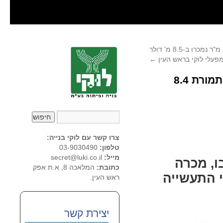
מתוך 'הארץ' 1996: 7000 מ"ר נמכרו ב-8.5 מ' דולר
מפעלי לוקי בראש העין
←
מתוך 'גלובס' 1996: לוקי מכרה 7000 מ"ר בראש העין תמורת 8.4
צרו קשר עם לוקי בנייה:
טלפון:
03-9030490
מייל:
secret@luki.co.il
ו, מכרה
כתובת:
המלאכה 8, א.ת אפק
ל מבני התעשייה
ראש העין.
יצירת קשר