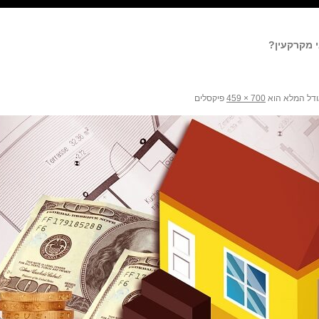
 מקרקעין?
דל המלא הוא
700 × 459
פיקסלים