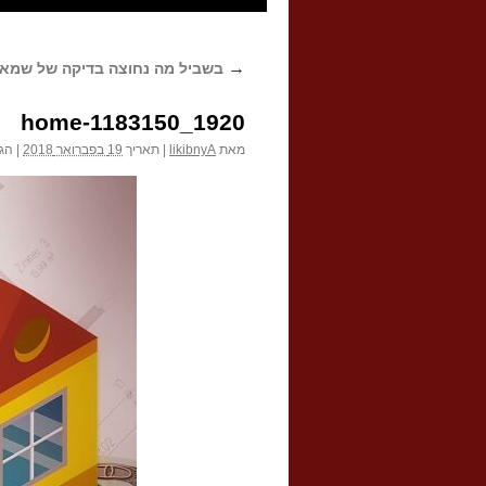
→
בשביל מה נחוצה בדיקה של שמאי
home-1183150_1920
מאת
likibnyA
|
תאריך
19 בפברואר 2018
|
הגו